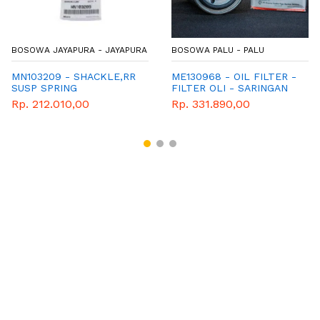
BOSOWA JAYAPURA - JAYAPURA
BOSOWA PALU - PALU
MN103209 - SHACKLE,RR
ME130968 - OIL FILTER -
SUSP SPRING
FILTER OLI - SARINGAN
OLI - GENUINE
Rp. 212.010,00
Rp. 331.890,00
SPAREPART MITSUBISHI