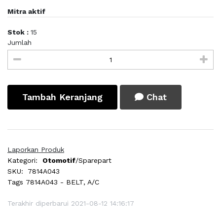
Mitra aktif
Stok :
15
Jumlah
Tambah Keranjang
Chat
Laporkan Produk
Kategori:
Otomotif
/Sparepart
SKU:
7814A043
Tags
7814A043 - BELT, A/C
Terakhir diperbarui 2021-08-12 14:16:17