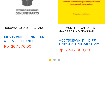
BOSOWA KUPANG - KUPANG
PT. TIMUR BERLIAN PARTS
MAKASSAR - MAKASSAR
ME535993FP - RING, M/T
MC075135WKIT - DIFF
4TH & 5TH SYNCH
PINION & SIDE GEAR KIT -
Rp. 207.570,00
MITSUBISHI - GENUINE -
Rp. 2.442.000,00
FE74/FE75