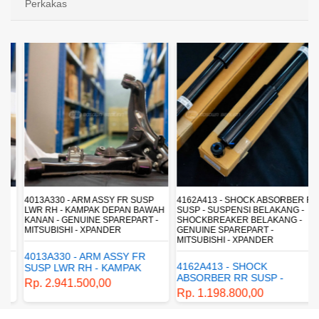
Perkakas
4013A330 - ARM ASSY FR SUSP
4162A413 - SHOCK ABSORBER RR
LWR RH - KAMPAK DEPAN BAWAH
SUSP - SUSPENSI BELAKANG -
KANAN - GENUINE SPAREPART -
SHOCKBREAKER BELAKANG -
MITSUBISHI - XPANDER
GENUINE SPAREPART -
MITSUBISHI - XPANDER
4013A330 - ARM ASSY FR
4162A413 - SHOCK
SUSP LWR RH - KAMPAK
ABSORBER RR SUSP -
DEPAN BAWAH KANAN -
Rp. 2.941.500,00
SUSPENSI BELAKANG -
GENUINE SPAREPART -
Rp. 1.198.800,00
SHOCKBREAKER BELAKANG
MITSUBISHI - XPANDER
- GENUINE SPAREPART -