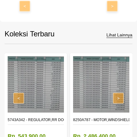
<
>
Koleksi Terbaru
Lihat Lainnya
<
>
OR WINDOW,LH
5743A342 - REGULATOR,RR DOOR WINDOW,RH
8250A787 - MOTOR,WINDSHIELD W
Rp. 543.900,00
Rp. 2.486.400,00