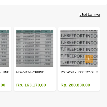
Lihat Lainnya
>
L UNIT,TIME & ALARM
MD704134 - SPRING
1225A278 - HOSE,T/C OIL RETUR
8
,00
Rp. 163.170,00
Rp. 280.830,00
R