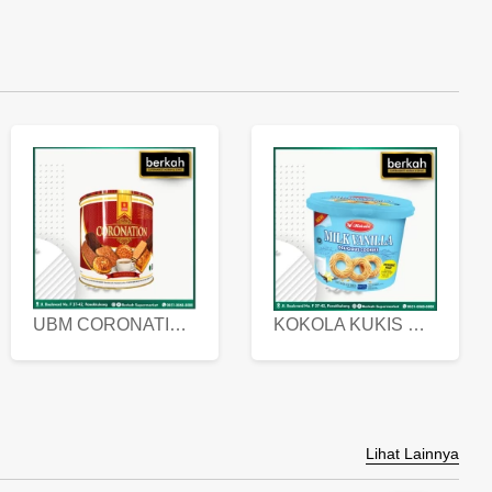
UBM CORONATION ASSORTED BISKUIT KALENG 450 GRAM
KOKOLA KUKIS HYGIENIC MILK VANILLA PACK 320 GR
Lihat Lainnya