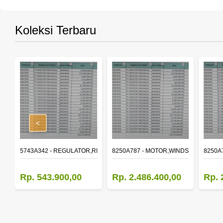
Koleksi Terbaru
<
,RR DOOR WINDOW,LH
5743A342 - REGULATOR,RR DOOR WINDOW,RH
8250A787 - MOTOR,WINDSHIELD WIP
8250A
Rp. 543.900,00
Rp. 2.486.400,00
Rp. 