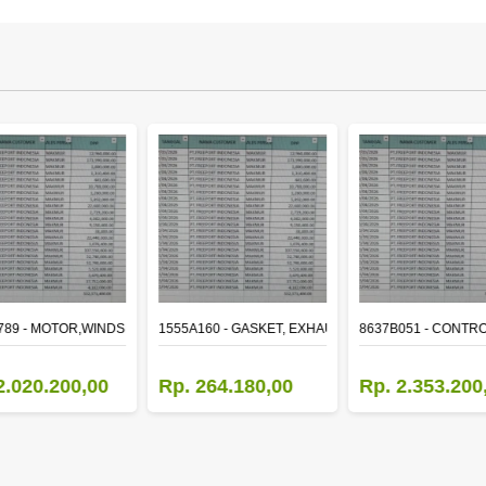
ER
789 - MOTOR,WINDSHIELD WIPER
1555A160 - GASKET, EXHAUST MANIFOLD
8637B051 - CONTRO
2.020.200,00
Rp. 264.180,00
Rp. 2.353.200