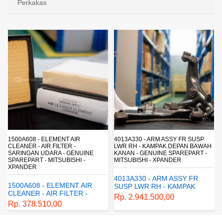
Perkakas
4013A330 - ARM ASSY FR SUSP
4162A413 - SHOCK ABSORBER R
LWR RH - KAMPAK DEPAN BAWAH
SUSP - SUSPENSI BELAKANG -
KANAN - GENUINE SPAREPART -
SHOCKBREAKER BELAKANG -
MITSUBISHI - XPANDER
GENUINE SPAREPART -
MITSUBISHI - XPANDER
4013A330 - ARM ASSY FR
4162A413 - SHOCK
SUSP LWR RH - KAMPAK
ABSORBER RR SUSP -
DEPAN BAWAH KANAN -
Rp. 2.941.500,00
SUSPENSI BELAKANG -
GENUINE SPAREPART -
Rp. 1.198.800,00
SHOCKBREAKER BELAKANG
MITSUBISHI - XPANDER
- GENUINE SPAREPART -