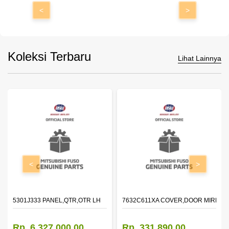
<
>
Koleksi Terbaru
Lihat Lainnya
<
>
DOOR,LH
5301J333 PANEL,QTR,OTR LH
7632C611XA COVER,DOOR MIRROR
Rp. 6.327.000,00
Rp. 331.890,00