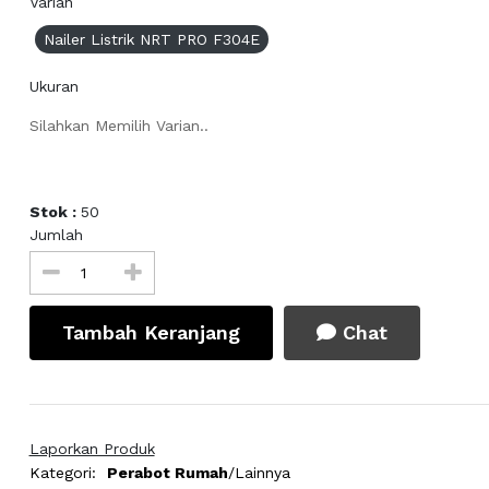
Varian
Nailer Listrik NRT PRO F304E
Ukuran
Silahkan Memilih Varian..
Stok :
50
Jumlah
Tambah Keranjang
Chat
Laporkan Produk
Kategori:
Perabot Rumah
/Lainnya