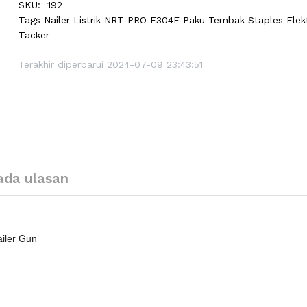
SKU:
192
Tags
Nailer Listrik NRT PRO F304E Paku Tembak Staples Elekt
Tacker
Terakhir diperbarui 2024-07-09 23:43:51
ada ulasan
ailer Gun