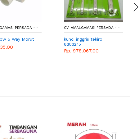
GAMASI PERSADA - -
CV. AMALGAMASI PERSADA - -
bow 5 Way Morut
kunci inggris tekiro
8,10,12,15
135,00
Rp. 978.067,00