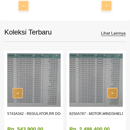
<
>
Koleksi Terbaru
Lihat Lainnya
<
>
OR WINDOW,LH
5743A342 - REGULATOR,RR DOOR WINDOW,RH
8250A787 - MOTOR,WINDSHIELD W
Rp. 543.900,00
Rp. 2.486.400,00