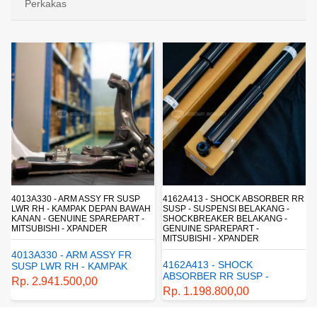
Perkakas
4013A330 - ARM ASSY FR SUSP
4162A413 - SHOCK ABSORBER RR
LWR RH - KAMPAK DEPAN BAWAH
SUSP - SUSPENSI BELAKANG -
KANAN - GENUINE SPAREPART -
SHOCKBREAKER BELAKANG -
MITSUBISHI - XPANDER
GENUINE SPAREPART -
MITSUBISHI - XPANDER
4013A330 - ARM ASSY FR
4162A413 - SHOCK
SUSP LWR RH - KAMPAK
ABSORBER RR SUSP -
DEPAN BAWAH KANAN -
Rp. 2.941.500,00
SUSPENSI BELAKANG -
GENUINE SPAREPART -
Rp. 1.198.800,00
SHOCKBREAKER BELAKANG
MITSUBISHI - XPANDER
- GENUINE SPAREPART -