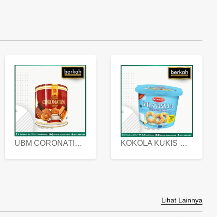
UBM CORONATION ASSORTED BISKUIT KALENG 450 GRAM
KOKOLA KUKIS HYGIENIC MILK VANILLA PACK 320 GR
Lihat Lainnya