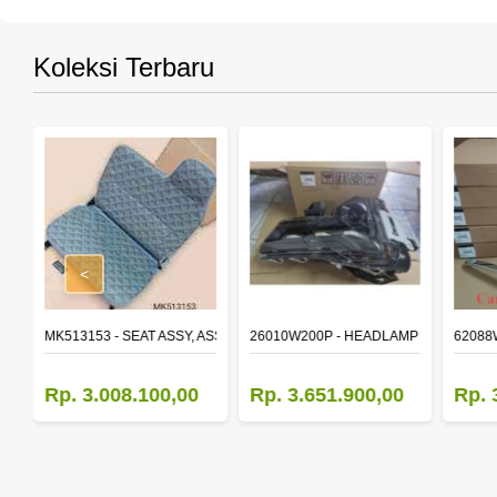
Koleksi Terbaru
<
STON STD
MK513153 - SEAT ASSY, ASSISTANT
26010W200P - HEADLAMP ASSY,RH
62088
Rp. 3.008.100,00
Rp. 3.651.900,00
Rp. 