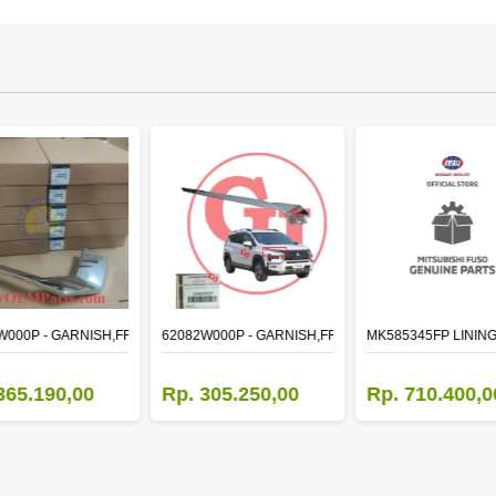
W000P - GARNISH,FR BUMPER SIDE
62082W000P - GARNISH,FR BUMPER SIDE
MK585345FP LINING
365.190,00
Rp. 305.250,00
Rp. 710.400,0