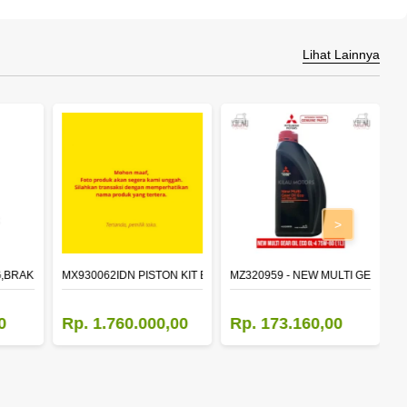
Lihat Lainnya
>
,BRAKE 410X150 (F/A),RIVET
MX930062IDN PISTON KIT EURO 4
MZ320959 - NEW MULTI GEAR OIL 
M
0
Rp. 1.760.000,00
Rp. 173.160,00
R