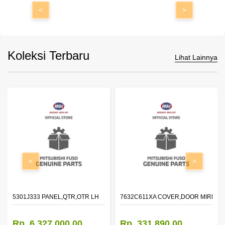
<
>
Koleksi Terbaru
Lihat Lainnya
<
>
DOOR,LH
5301J333 PANEL,QTR,OTR LH
7632C611XA COVER,DOOR MIRROR
Rp. 6.327.000,00
Rp. 331.890,00