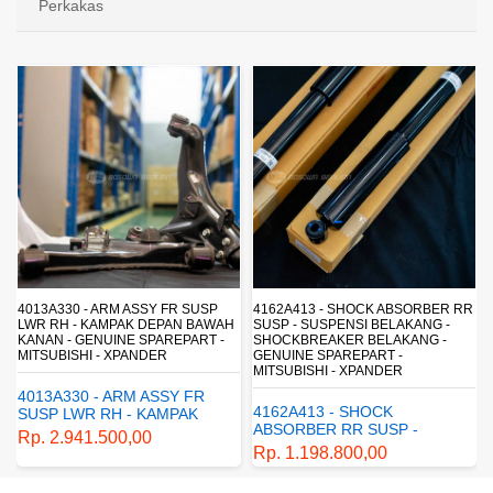
Perkakas
4013A330 - ARM ASSY FR SUSP
4162A413 - SHOCK ABSORBER RR
LWR RH - KAMPAK DEPAN BAWAH
SUSP - SUSPENSI BELAKANG -
KANAN - GENUINE SPAREPART -
SHOCKBREAKER BELAKANG -
MITSUBISHI - XPANDER
GENUINE SPAREPART -
MITSUBISHI - XPANDER
4013A330 - ARM ASSY FR
4162A413 - SHOCK
SUSP LWR RH - KAMPAK
ABSORBER RR SUSP -
DEPAN BAWAH KANAN -
Rp. 2.941.500,00
SUSPENSI BELAKANG -
GENUINE SPAREPART -
Rp. 1.198.800,00
SHOCKBREAKER BELAKANG
MITSUBISHI - XPANDER
- GENUINE SPAREPART -