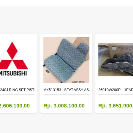
TR LH
240J RING SET PISTON STD
MK513153 - SEAT ASSY, ASSISTANT
26010W200P - HEA
2.606.100,00
Rp. 3.008.100,00
Rp. 3.651.900