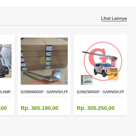
Lihat Lainnya
>
DLAMP ASSY,RH
62088W000P - GARNISH,FR BUMPER SIDE
62082W000P - GARNISH,FR BUM
M
,00
Rp. 365.190,00
Rp. 305.250,00
R