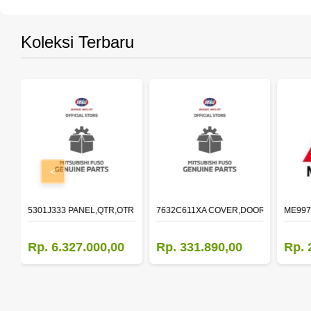
Koleksi Terbaru
<
OLDER,DOOR,LH
5301J333 PANEL,QTR,OTR LH
7632C611XA COVER,DOOR MIRROR,O
ME997
Rp. 6.327.000,00
Rp. 331.890,00
Rp. 