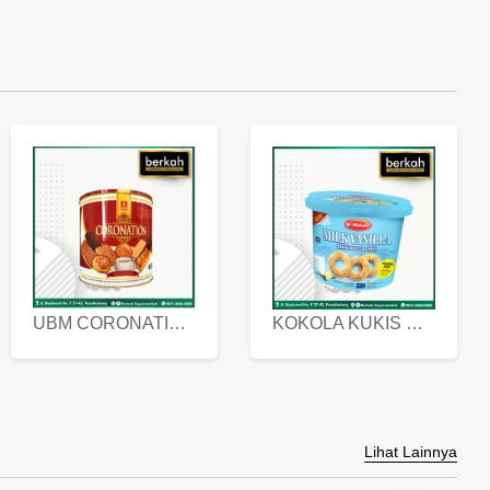
UBM CORONATION ASSORTED BISKUIT KALENG 450 GRAM
KOKOLA KUKIS HYGIENIC MILK VANILLA PACK 320 GR
Lihat Lainnya