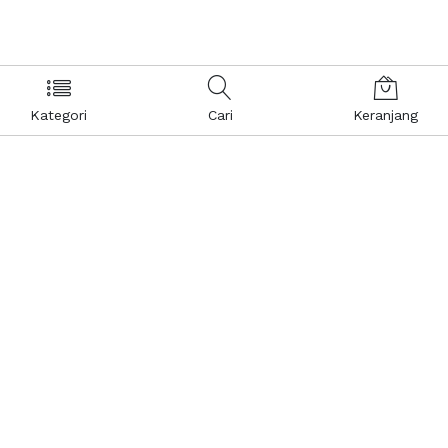
Kategori
Cari
Keranjang
Layanan Pelanggan
Kebijakan & Privasi
Pusat Bantuan
Layanan Pengaduan