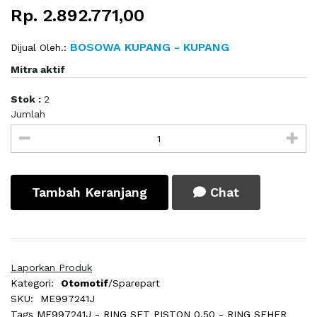
Rp. 2.892.771,00
BOSOWA KUPANG - KUPANG
Dijual Oleh.:
Mitra aktif
Stok :
2
Jumlah
Tambah Keranjang
Chat
Laporkan Produk
Kategori:
Otomotif
/Sparepart
SKU:
ME997241J
Tags
ME997241J - RING SET PISTON 0.50 - RING SEHER