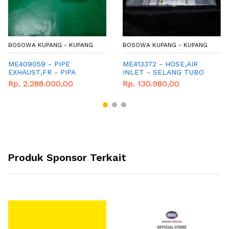
BOSOWA KUPANG - KUPANG
BOSOWA KUPANG - KUPANG
ME409059 - PIPE
ME413372 - HOSE,AIR
EXHAUST,FR - PIPA
INLET - SELANG TUBO
KENALPOT FLEKSIBEL
INTERCOOLER - CANTER
Rp. 2.288.000,00
Rp. 130.980,00
Produk Sponsor Terkait