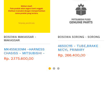
BOSOWA MAKASSAR -
BOSOWA SORONG - SORONG
MAKASSAR
4650C115 - TUBE,BRAKE
MK455630M4 -HARNESS
M/CYL PRIMARY
CHASISS - MITSUBISHI -
Rp. 266.400,00
GENUINE
Rp. 2.175.600,00