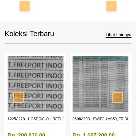
<
>
Koleksi Terbaru
Lihat Lainnya
<
>
1225A278 - HOSE,T/C OIL RETURN TUBE
8608A290 - SWITCH ASSY, FR DR 
Rp. 280.830,00
Rp. 1.687.200,00