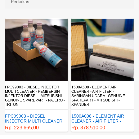
Perkakas
FPC99003 - DIESEL INJECTOR
1500A608 - ELEMENT AIR
MULTI CLEANER - PEMBERSIH
CLEANER - AIR FILTER -
INJEKTOR DIESEL - MITSUBISHI -
SARINGAN UDARA - GENUINE
-
GENUINE SPAREPART - PAJERO -
SPAREPART - MITSUBISHI -
TRITON
XPANDER
FPC99003 - DIESEL
1500A608 - ELEMENT AIR
INJECTOR MULTI CLEANER
CLEANER - AIR FILTER -
- PEMBERSIH INJEKTOR
SARINGAN UDARA -
Rp. 223.665,00
Rp. 378.510,00
DIESEL - MITSUBISHI -
GENUINE SPAREPART -
GENUINE SPAREPART -
MITSUBISHI - XPANDER