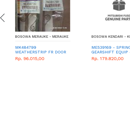
BOSOWA MERAUKE - MERAUKE
BOSOWA KENDARI - K
MK484799
ME539169 - SPRIN
WEATHERSTRIP FR DOOR
GEARSHIFT EQUIP 
BELT INR RH
MITSUBISHI - GEN
Rp. 96.015,00
Rp. 179.820,00