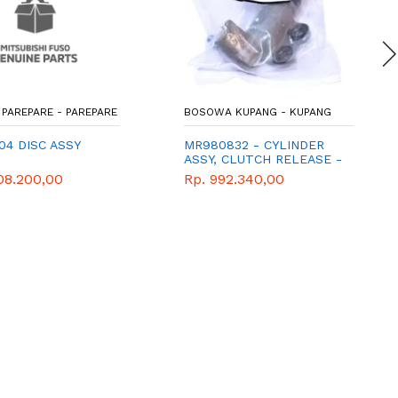
PAREPARE - PAREPARE
BOSOWA KUPANG - KUPANG
04 DISC ASSY
MR980832 - CYLINDER
H
ASSY, CLUTCH RELEASE -
MASTER KOPLING BAWAH
08.200,00
Rp. 992.340,00
TRITON PAJREO KB4 KB7