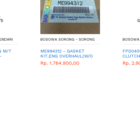
ENDARI
BOSOWA SORONG - SORONG
BOSOWA 
G M/T
ME994312 - GASKET
FPD040
-
KIT,ENG OVERHAUL(W/O
CLUTC
UINE
G/
Rp. 1.764.900,00
Rp. 2.9