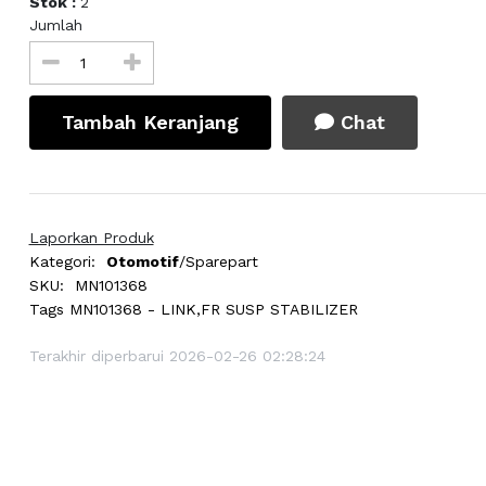
Stok :
2
Jumlah
Tambah Keranjang
Chat
Laporkan Produk
Kategori:
Otomotif
/Sparepart
SKU:
MN101368
Tags
MN101368 - LINK,FR SUSP STABILIZER
Terakhir diperbarui 2026-02-26 02:28:24