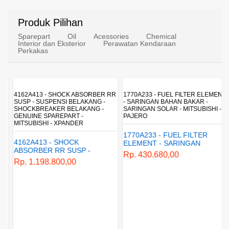
Produk Pilihan
Sparepart
Oil
Acessories
Chemical
Interior dan Eksterior
Perawatan Kendaraan
Perkakas
4162A413 - SHOCK ABSORBER RR
1770A233 - FUEL FILTER ELEMENT
SUSP - SUSPENSI BELAKANG -
- SARINGAN BAHAN BAKAR -
SHOCKBREAKER BELAKANG -
SARINGAN SOLAR - MITSUBISHI -
GENUINE SPAREPART -
PAJERO
MITSUBISHI - XPANDER
1770A233 - FUEL FILTER
4162A413 - SHOCK
ELEMENT - SARINGAN
ABSORBER RR SUSP -
BAHAN BAKAR - SARINGAN
Rp. 430.680,00
SUSPENSI BELAKANG -
SOLAR - MITSUBISHI -
Rp. 1.198.800,00
SHOCKBREAKER BELAKANG
PAJERO
- GENUINE SPAREPART -
MITSUBISHI - XPANDER