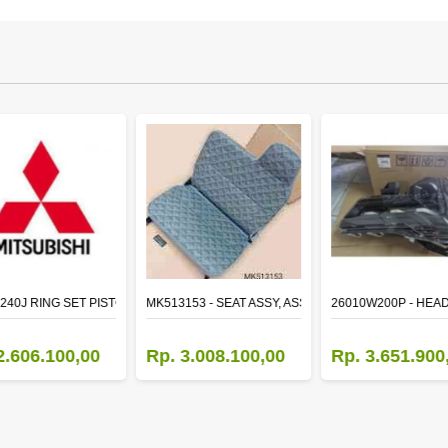
TR LH
240J RING SET PISTON STD
MK513153 - SEAT ASSY, ASSISTANT
26010W200P - HEA
2.606.100,00
Rp. 3.008.100,00
Rp. 3.651.900