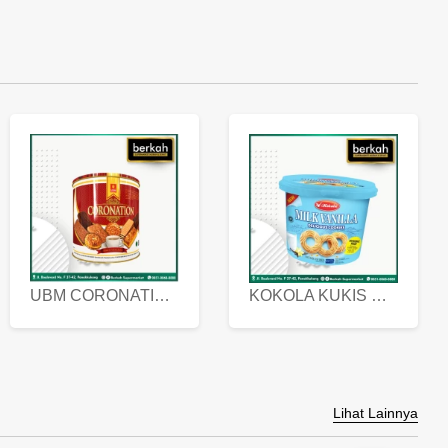
UBM CORONATION ASSORTED BISKUIT KALENG 450 GRAM
KOKOLA KUKIS HYGIENIC MILK VANILLA PACK 320 GR
Lihat Lainnya