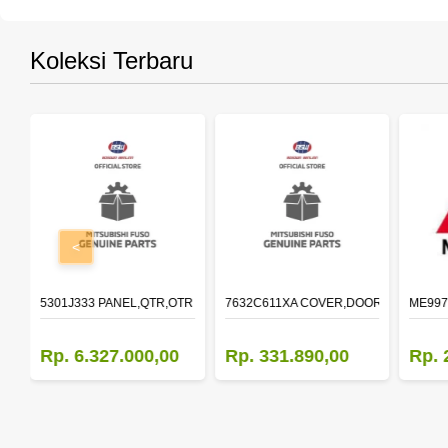
Koleksi Terbaru
<
OLDER,DOOR,LH
5301J333 PANEL,QTR,OTR LH
7632C611XA COVER,DOOR MIRROR,O
ME997
Rp. 6.327.000,00
Rp. 331.890,00
Rp. 