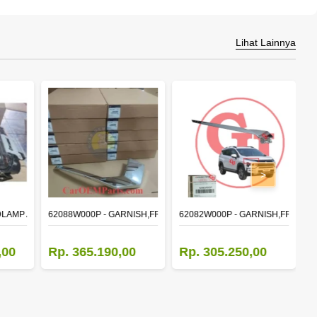
Lihat Lainnya
>
DLAMP ASSY,RH
62088W000P - GARNISH,FR BUMPER SIDE
62082W000P - GARNISH,FR BUM
M
,00
Rp. 365.190,00
Rp. 305.250,00
R