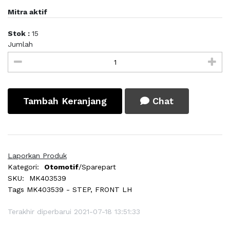
Mitra aktif
Stok :
15
Jumlah
Tambah Keranjang
Chat
Laporkan Produk
Kategori:
Otomotif
/Sparepart
SKU:
MK403539
Tags
MK403539 - STEP, FRONT LH
Terakhir diperbarui 2021-07-18 13:51:33