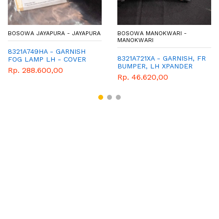
BOSOWA JAYAPURA - JAYAPURA
BOSOWA MANOKWARI -
MANOKWARI
8321A749HA - GARNISH
8321A721XA - GARNISH, FR
FOG LAMP LH - COVER
BUMPER, LH XPANDER
FOG LAMP KIRI WARNA
Rp. 288.600,00
SILVER- MITSUBISHI -
Rp. 46.620,00
GENUINE - XPANDER