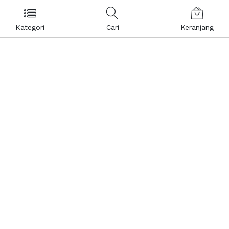
Kategori
Cari
Keranjang
Layanan Pelanggan
Kebijakan & Privasi
Pusat Bantuan
Layanan Pengaduan
Keranjang Belanja