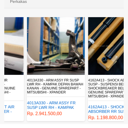
Perkakas
4013A330 - ARM ASSY FR SUSP
4162A413 - SHOCK ABSORBER RR
LWR RH - KAMPAK DEPAN BAWAH
SUSP - SUSPENSI BELAKANG -
KANAN - GENUINE SPAREPART -
SHOCKBREAKER BELAKANG -
MITSUBISHI - XPANDER
GENUINE SPAREPART -
MITSUBISHI - XPANDER
4013A330 - ARM ASSY FR
4162A413 - SHOCK
SUSP LWR RH - KAMPAK
ABSORBER RR SUSP -
DEPAN BAWAH KANAN -
Rp. 2.941.500,00
SUSPENSI BELAKANG -
GENUINE SPAREPART -
Rp. 1.198.800,00
SHOCKBREAKER BELAKANG
MITSUBISHI - XPANDER
- GENUINE SPAREPART -