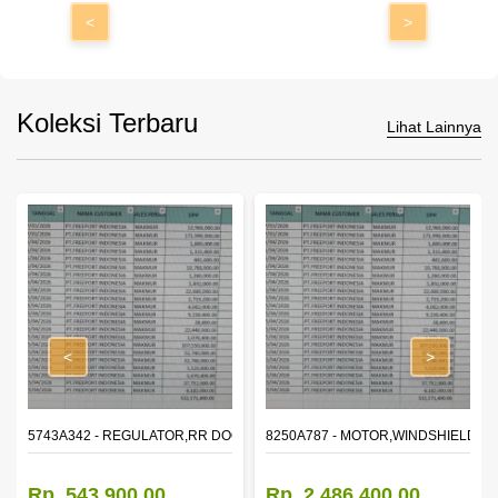
<
>
Koleksi Terbaru
Lihat Lainnya
<
>
OR WINDOW,LH
5743A342 - REGULATOR,RR DOOR WINDOW,RH
8250A787 - MOTOR,WINDSHIELD W
Rp. 543.900,00
Rp. 2.486.400,00