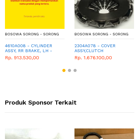
BOSOWA SORONG - SORONG
BOSOWA SORONG - SORONG
4610A008 - CYLINDER
2304A078 - COVER
ASSY, RR BRAKE, LH -
ASSY,CLUTCH
TYPE KB4T
Rp. 913.530,00
Rp. 1.676.100,00
Produk Sponsor Terkait