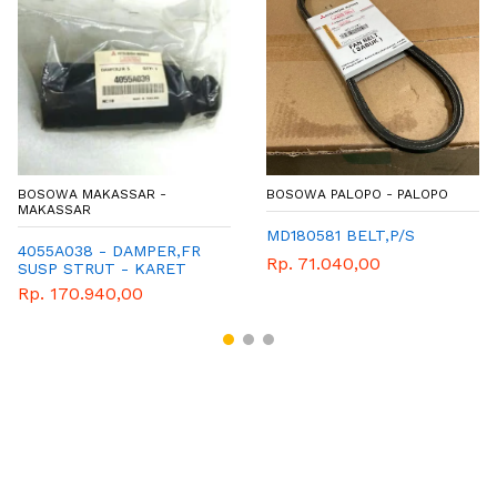
BOSOWA MAKASSAR -
BOSOWA PALOPO - PALOPO
MAKASSAR
MD180581 BELT,P/S
4055A038 - DAMPER,FR
Rp. 71.040,00
SUSP STRUT - KARET
BOOT SUBREKER DEPAN -
Rp. 170.940,00
MITSUBISHI - GENUINE -
MIRAGE