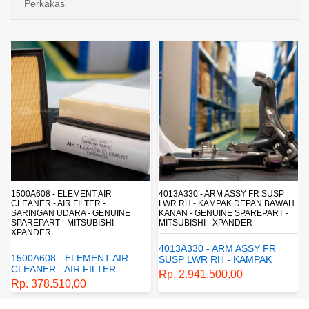
Perkakas
4013A330 - ARM ASSY FR SUSP
4162A413 - SHOCK ABSORBER RR
LWR RH - KAMPAK DEPAN BAWAH
SUSP - SUSPENSI BELAKANG -
KANAN - GENUINE SPAREPART -
SHOCKBREAKER BELAKANG -
MITSUBISHI - XPANDER
GENUINE SPAREPART -
MITSUBISHI - XPANDER
4013A330 - ARM ASSY FR
4162A413 - SHOCK
SUSP LWR RH - KAMPAK
ABSORBER RR SUSP -
DEPAN BAWAH KANAN -
Rp. 2.941.500,00
SUSPENSI BELAKANG -
GENUINE SPAREPART -
Rp. 1.198.800,00
SHOCKBREAKER BELAKANG
MITSUBISHI - XPANDER
- GENUINE SPAREPART -