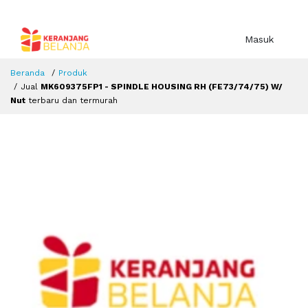
Masuk
Beranda
Produk
Jual
MK609375FP1 - SPINDLE HOUSING RH (FE73/74/75) W/
Nut
terbaru dan termurah