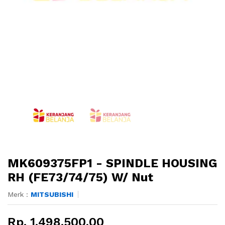
MK609375FP1 - SPINDLE HOUSING
RH (FE73/74/75) W/ Nut
Merk :
MITSUBISHI
Rp. 1.498.500,00