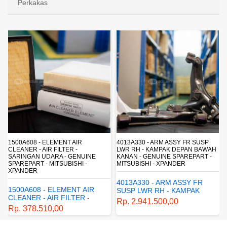
Perkakas
4013A330 - ARM ASSY FR SUSP
4162A413 - SHOCK ABSORBER RR
LWR RH - KAMPAK DEPAN BAWAH
SUSP - SUSPENSI BELAKANG -
KANAN - GENUINE SPAREPART -
SHOCKBREAKER BELAKANG -
MITSUBISHI - XPANDER
GENUINE SPAREPART -
MITSUBISHI - XPANDER
4013A330 - ARM ASSY FR
4162A413 - SHOCK
SUSP LWR RH - KAMPAK
ABSORBER RR SUSP -
DEPAN BAWAH KANAN -
Rp. 2.941.500,00
SUSPENSI BELAKANG -
GENUINE SPAREPART -
Rp. 1.198.800,00
SHOCKBREAKER BELAKANG
MITSUBISHI - XPANDER
- GENUINE SPAREPART -