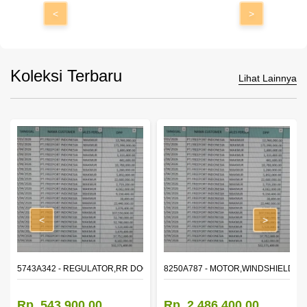
<
>
Koleksi Terbaru
Lihat Lainnya
<
>
OR WINDOW,LH
5743A342 - REGULATOR,RR DOOR WINDOW,RH
8250A787 - MOTOR,WINDSHIELD W
Rp. 543.900,00
Rp. 2.486.400,00