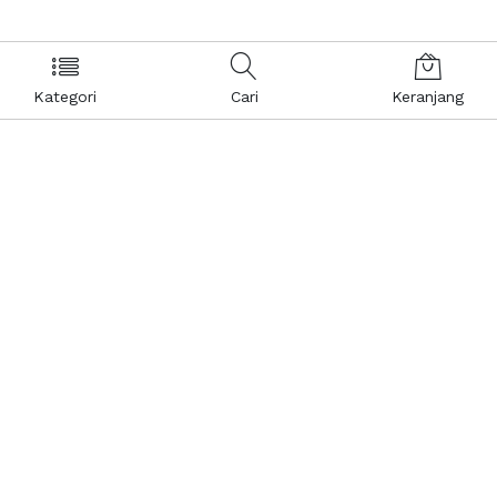
Kategori
Cari
Keranjang
Layanan Pelanggan
Kebijakan & Privasi
Pusat Bantuan
Layanan Pengaduan