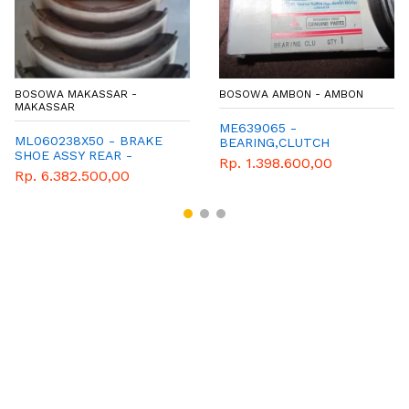
BOSOWA MAKASSAR -
BOSOWA AMBON - AMBON
MAKASSAR
ME639065 -
ML060238X50 - BRAKE
BEARING,CLUTCH
SHOE ASSY REAR -
RELEASE - FN62F
Rp. 1.398.600,00
KAMPAS REM BELAKANG
Rp. 6.382.500,00
- MITSUBISHI - WIMA
TIGA BERLIAN - COLT
DIESEL PS100