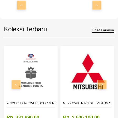
<
>
Koleksi Terbaru
Lihat Lainnya
<
>
7632C611XA COVER,DOOR MIRROR,OTR LH
ME997240J RING SET PISTON STD
Rp. 331.890,00
Rp. 2.606.100,00