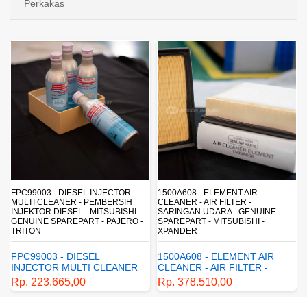
Perkakas
FPC99003 - DIESEL INJECTOR
1500A608 - ELEMENT AIR
MULTI CLEANER - PEMBERSIH
CLEANER - AIR FILTER -
INJEKTOR DIESEL - MITSUBISHI -
SARINGAN UDARA - GENUINE
-
GENUINE SPAREPART - PAJERO -
SPAREPART - MITSUBISHI -
TRITON
XPANDER
FPC99003 - DIESEL
1500A608 - ELEMENT AIR
INJECTOR MULTI CLEANER
CLEANER - AIR FILTER -
- PEMBERSIH INJEKTOR
SARINGAN UDARA -
Rp. 223.665,00
Rp. 378.510,00
DIESEL - MITSUBISHI -
GENUINE SPAREPART -
GENUINE SPAREPART -
MITSUBISHI - XPANDER