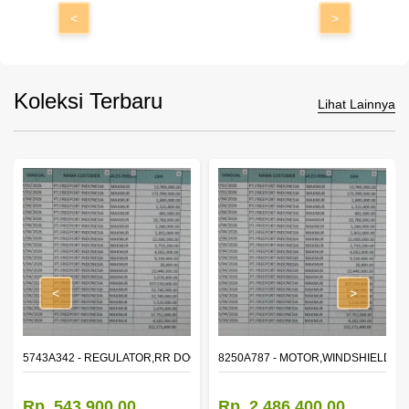
<
>
Koleksi Terbaru
Lihat Lainnya
<
>
OR WINDOW,LH
5743A342 - REGULATOR,RR DOOR WINDOW,RH
8250A787 - MOTOR,WINDSHIELD W
Rp. 543.900,00
Rp. 2.486.400,00