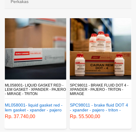
Perkakas
ML058001- LIQUID GASKET RED -
SPC98011 - BRAKE FLUID DOT 4 -
LEM GASKET - XPANDER - PAJERO
XPANDER - PAJERO - TRITON -
R
- MIRAGE - TRITON
MIRAGE
ML058001- liquid gasket red -
SPC98011 - brake fluid DOT 4
lem gasket - xpander - pajero
- xpander - pajero - triton -
- mirage - triton
mirage
Rp. 37.740,00
Rp. 55.500,00