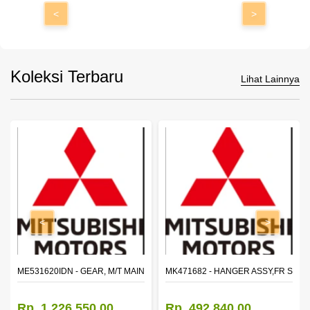
<
>
Koleksi Terbaru
Lihat Lainnya
<
>
N SHAFT 2ND SPEED (M035S5)
ME531620IDN - GEAR, M/T MAIN SHAFT REVERSE
MK471682 - HANGER ASSY,FR SHA
Rp. 1.226.550,00
Rp. 492.840,00