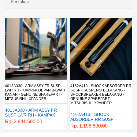
Perkakas
4013A330 - ARM ASSY FR SUSP
4162A413 - SHOCK ABSORBER RR
LWR RH - KAMPAK DEPAN BAWAH
SUSP - SUSPENSI BELAKANG -
KANAN - GENUINE SPAREPART -
SHOCKBREAKER BELAKANG -
MITSUBISHI - XPANDER
GENUINE SPAREPART -
MITSUBISHI - XPANDER
4013A330 - ARM ASSY FR
4162A413 - SHOCK
SUSP LWR RH - KAMPAK
ABSORBER RR SUSP -
DEPAN BAWAH KANAN -
Rp. 2.941.500,00
SUSPENSI BELAKANG -
GENUINE SPAREPART -
Rp. 1.198.800,00
SHOCKBREAKER BELAKANG
MITSUBISHI - XPANDER
- GENUINE SPAREPART -