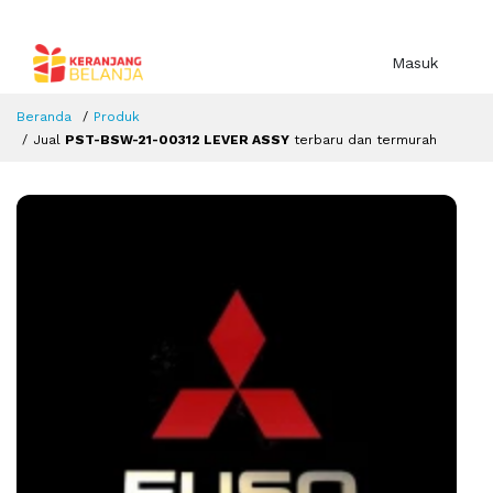
Masuk
Beranda
Produk
Jual
PST-BSW-21-00312 LEVER ASSY
terbaru dan termurah