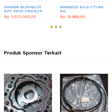
3541A196 BEARING,FR
MH056025 BULB F/TURN
DIFF DRIVE PINION,FR
SIG
Rp. 1.070.000,00
Rp. 19.869,00
Produk Sponsor Terkait