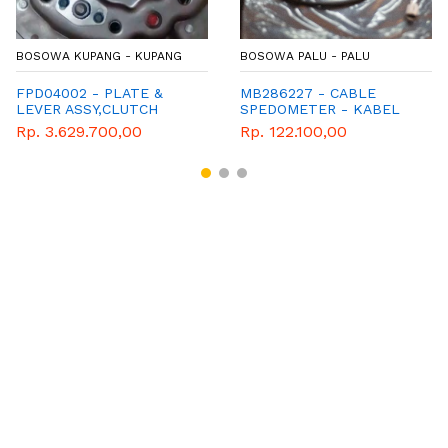
BOSOWA KUPANG - KUPANG
BOSOWA PALU - PALU
FPD04002 - PLATE &
MB286227 - CABLE
LEVER ASSY,CLUTCH
SPEDOMETER - KABEL
PRESSURE - MATAHARI
SPEEDOMETER -
Rp. 3.629.700,00
Rp. 122.100,00
FUSO
GENUINE SPAREPART
MITSUBISHI