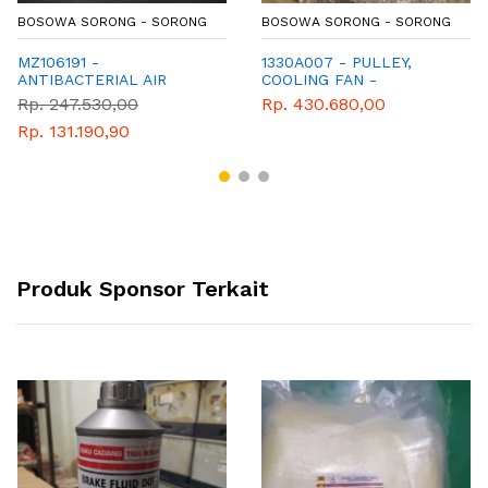
BOSOWA SORONG - SORONG
BOSOWA SORONG - SORONG
MZ106191 -
1330A007 - PULLEY,
ANTIBACTERIAL AIR
COOLING FAN -
FRESHNER - ANTI
MITSUBISHI GENUINE
Rp. 247.530,00
Rp. 430.680,00
BAKTERI PENYEGAR
PARTS
Rp. 131.190,90
UDARA - MITSUBISHI -
XPANDER - PAJERO -
MIRAGE - TRITON
Produk Sponsor Terkait