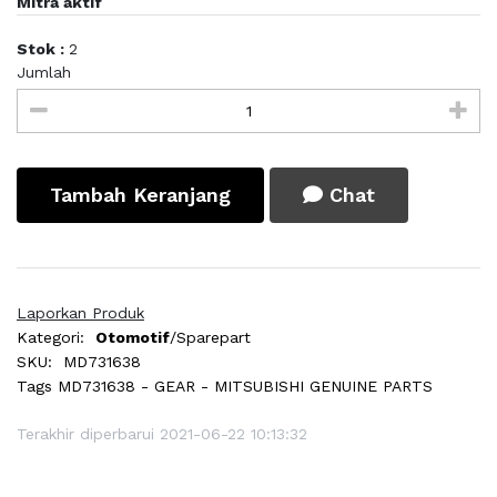
Mitra aktif
Stok :
2
Jumlah
Tambah Keranjang
Chat
Laporkan Produk
Kategori:
Otomotif
/Sparepart
SKU:
MD731638
Tags
MD731638 - GEAR - MITSUBISHI GENUINE PARTS
Terakhir diperbarui 2021-06-22 10:13:32