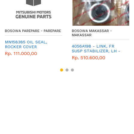
BOSOWA PAREPARE - PAREPARE
BOSOWA MAKASSAR -
MAKASSAR
MN158385 OIL SEAL,
4056A198 - LINK, FR
ROCKER COVER
SUSP STABILIZER, LH -
Rp. 111.000,00
LINK STABILIZER KIRI -
Rp. 510.600,00
MITSUBISHI - GENUINE -
ALL NEW TRITON - ALL
NEW PAJERO