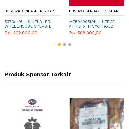
BOSOWA KENDARI - KENDARI
BOSOWA KENDARI - KENDARI
5370c416 - SHIELD, RR
ME502005IDN - LEEVE,
WHELLHOUSE SPLASH,
4TH & 5TH SYCH (OLD
RH
TYPE)
Rp. 432.900,00
Rp. 588.300,00
Produk Sponsor Terkait