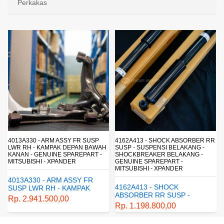
Perkakas
4013A330 - ARM ASSY FR SUSP
4162A413 - SHOCK ABSORBER RR
LWR RH - KAMPAK DEPAN BAWAH
SUSP - SUSPENSI BELAKANG -
KANAN - GENUINE SPAREPART -
SHOCKBREAKER BELAKANG -
MITSUBISHI - XPANDER
GENUINE SPAREPART -
MITSUBISHI - XPANDER
4013A330 - ARM ASSY FR
4162A413 - SHOCK
SUSP LWR RH - KAMPAK
ABSORBER RR SUSP -
DEPAN BAWAH KANAN -
Rp. 2.941.500,00
SUSPENSI BELAKANG -
GENUINE SPAREPART -
Rp. 1.198.800,00
SHOCKBREAKER BELAKANG
MITSUBISHI - XPANDER
- GENUINE SPAREPART -