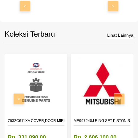
<
>
Koleksi Terbaru
Lihat Lainnya
<
>
7632C611XA COVER,DOOR MIRROR,OTR LH
ME997240J RING SET PISTON STD
Rp. 331.890,00
Rp. 2.606.100,00