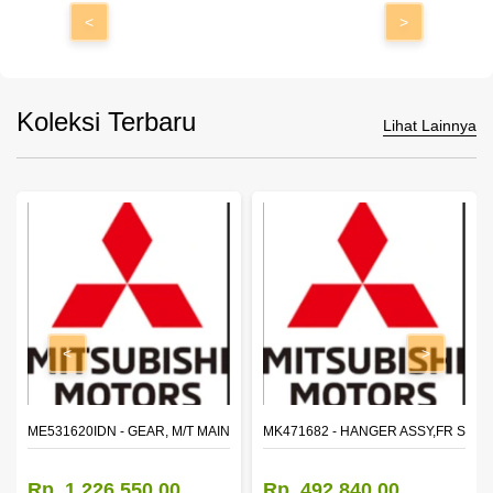
<
>
Koleksi Terbaru
Lihat Lainnya
<
>
N SHAFT 2ND SPEED (M035S5)
ME531620IDN - GEAR, M/T MAIN SHAFT REVERSE
MK471682 - HANGER ASSY,FR SHA
Rp. 1.226.550,00
Rp. 492.840,00