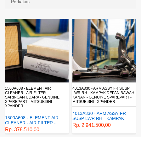
Perkakas
4013A330 - ARM ASSY FR SUSP
4162A413 - SHOCK ABSORBER RR
LWR RH - KAMPAK DEPAN BAWAH
SUSP - SUSPENSI BELAKANG -
KANAN - GENUINE SPAREPART -
SHOCKBREAKER BELAKANG -
MITSUBISHI - XPANDER
GENUINE SPAREPART -
MITSUBISHI - XPANDER
4013A330 - ARM ASSY FR
4162A413 - SHOCK
SUSP LWR RH - KAMPAK
ABSORBER RR SUSP -
DEPAN BAWAH KANAN -
Rp. 2.941.500,00
SUSPENSI BELAKANG -
GENUINE SPAREPART -
Rp. 1.198.800,00
SHOCKBREAKER BELAKANG
MITSUBISHI - XPANDER
- GENUINE SPAREPART -