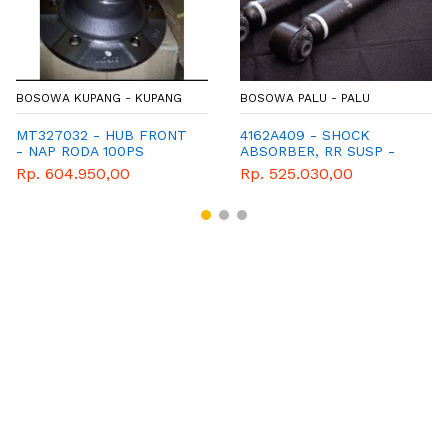
BOSOWA KUPANG - KUPANG
BOSOWA PALU - PALU
MT327032 - HUB FRONT
4162A409 - SHOCK
- NAP RODA 100PS
ABSORBER, RR SUSP -
SOKBREAKER BELAKANG
Rp. 604.950,00
Rp. 525.030,00
- GENUINE SPAREPART -
MITSUBISHI