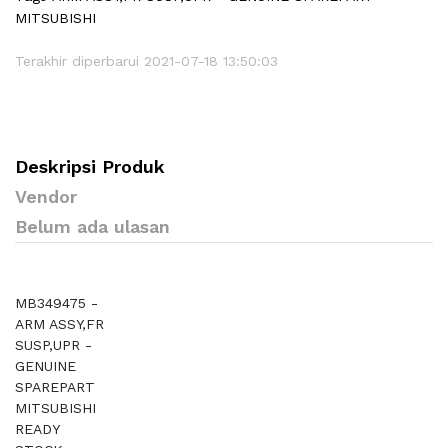
MITSUBISHI
Terakhir diperbarui 2021-07-18 13:50:03
Deskripsi Produk
Vendor
Belum ada ulasan
MB349475 -
ARM ASSY,FR
SUSP,UPR -
GENUINE
SPAREPART
MITSUBISHI
READY