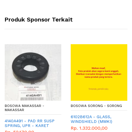
Produk Sponsor Terkait
BOSOWA MAKASSAR -
BOSOWA SORONG - SORONG
MAKASSAR
6102B612A - GLASS,
4140A491 - PAD RR SUSP
WINDSHIELD (MMKI)
SPRING, UPR - KARET
Rp. 1.332.000,00
PER KEONG BELAKANG