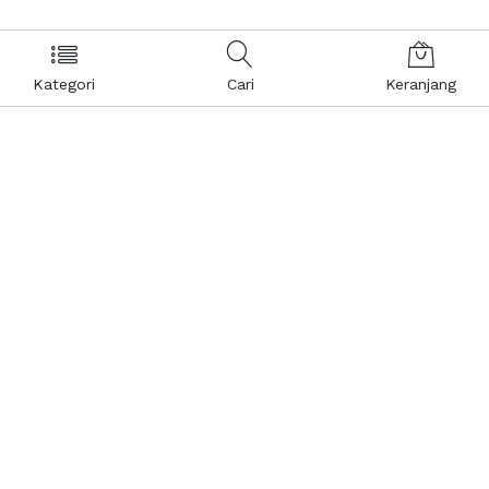
Kategori
Cari
Keranjang
Layanan Pelanggan
Kebijakan & Privasi
Pusat Bantuan
Layanan Pengaduan