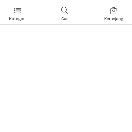
Kategori
Cari
Keranjang
Layanan Pelanggan
Kebijakan & Privasi
Pusat Bantuan
Layanan Pengaduan