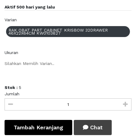
Aktif 500 hari yang lalu
Varian
RAK OBAT PART CABINET KRISBOW 32DRAWER
46X22X64CM KW0103827
Ukuran
Silahkan Memilih Varian..
Stok :
5
Jumlah
Tambah Keranjang
Chat