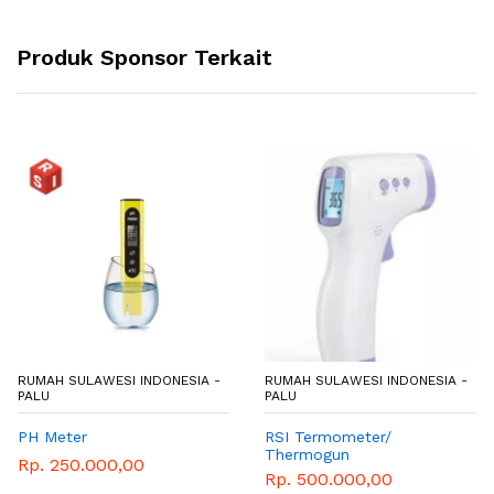
Produk Sponsor Terkait
INDONESIA -
RUMAH SULAWESI INDONESIA -
RUMAH SULAWESI 
PALU
PALU
RSI Termometer/
Nitrit Parameter
Thermogun
0
Rp. 1.300.000,
Rp. 500.000,00