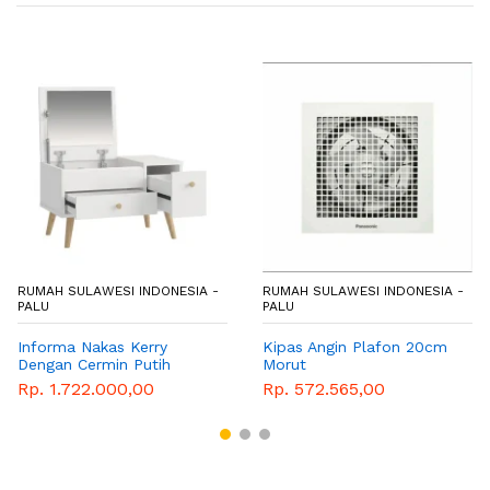
NDONESIA -
RUMAH SULAWESI INDONESIA -
RUMAH SULAWESI I
PALU
PALU
rry
Kipas Angin Plafon 20cm
Kursi Tunggu Mor
tih
Morut
Rp. 4.807.250,0
0
Rp. 572.565,00