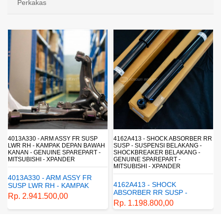
Perkakas
4013A330 - ARM ASSY FR SUSP
4162A413 - SHOCK ABSORBER RR
LWR RH - KAMPAK DEPAN BAWAH
SUSP - SUSPENSI BELAKANG -
KANAN - GENUINE SPAREPART -
SHOCKBREAKER BELAKANG -
MITSUBISHI - XPANDER
GENUINE SPAREPART -
MITSUBISHI - XPANDER
4013A330 - ARM ASSY FR
4162A413 - SHOCK
SUSP LWR RH - KAMPAK
ABSORBER RR SUSP -
DEPAN BAWAH KANAN -
Rp. 2.941.500,00
SUSPENSI BELAKANG -
GENUINE SPAREPART -
Rp. 1.198.800,00
SHOCKBREAKER BELAKANG
MITSUBISHI - XPANDER
- GENUINE SPAREPART -