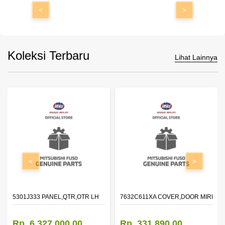
<
>
Koleksi Terbaru
Lihat Lainnya
<
>
DOOR,LH
5301J333 PANEL,QTR,OTR LH
7632C611XA COVER,DOOR MIRROR
Rp. 6.327.000,00
Rp. 331.890,00