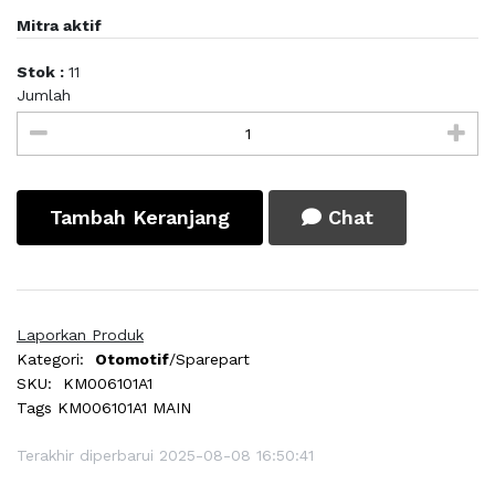
Mitra aktif
Stok :
11
Jumlah
Tambah Keranjang
Chat
Laporkan Produk
Kategori:
Otomotif
/Sparepart
SKU:
KM006101A1
Tags
KM006101A1 MAIN
Terakhir diperbarui 2025-08-08 16:50:41