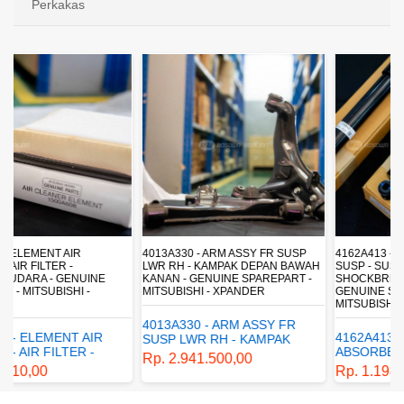
Perkakas
4013A330 - ARM ASSY FR SUSP
4162A413 - SHOCK ABSORBER RR
LWR RH - KAMPAK DEPAN BAWAH
SUSP - SUSPENSI BELAKANG -
KANAN - GENUINE SPAREPART -
SHOCKBREAKER BELAKANG -
MITSUBISHI - XPANDER
GENUINE SPAREPART -
MITSUBISHI - XPANDER
4013A330 - ARM ASSY FR
4162A413 - SHOCK
SUSP LWR RH - KAMPAK
ABSORBER RR SUSP -
DEPAN BAWAH KANAN -
Rp. 2.941.500,00
SUSPENSI BELAKANG -
GENUINE SPAREPART -
Rp. 1.198.800,00
SHOCKBREAKER BELAKANG
MITSUBISHI - XPANDER
- GENUINE SPAREPART -