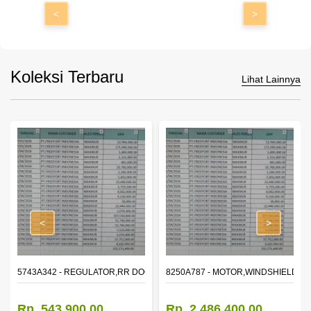
<
>
Koleksi Terbaru
Lihat Lainnya
<
>
OR WINDOW,LH
5743A342 - REGULATOR,RR DOOR WINDOW,RH
8250A787 - MOTOR,WINDSHIELD W
Rp. 543.900,00
Rp. 2.486.400,00