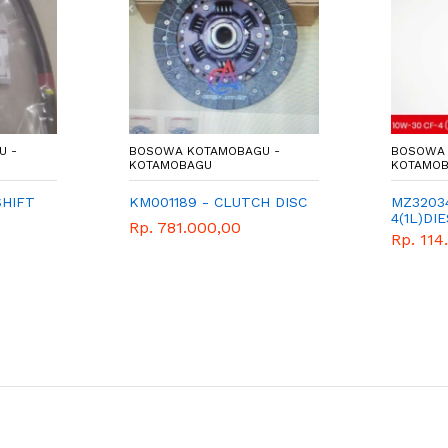
U -
BOSOWA KOTAMOBAGU -
BOSOWA 
KOTAMOBAGU
KOTAMO
SHIFT
KM001189 - CLUTCH DISC
MZ3203
4(1L)DI
Rp. 781.000,00
Rp. 114