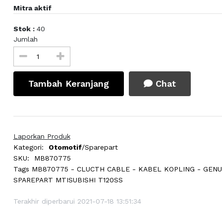
Mitra aktif
Stok :
40
Jumlah
Tambah Keranjang
Chat
Laporkan Produk
Kategori:
Otomotif
/Sparepart
SKU:
MB870775
Tags
MB870775 - CLUCTH CABLE - KABEL KOPLING - GENU
SPAREPART MTISUBISHI T120SS
Terakhir diperbarui 2021-07-18 13:51:34