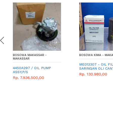
BOSOWA MAKASSAR -
BOSOWA KIMA - MAK
MAKASSAR
ME013307 - OIL FI
4450A297 / OIL PUMP
SARINGAN OLI CAN
ASSY,P/S
FE 7
Rp. 130.980,00
Rp. 7.936.500,00