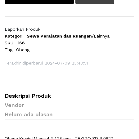
Laporkan Produk
Kategori:
Sewa Peralatan dan Ruangan
/Lainnya
SKU:
166
Tags
Obeng
Terakhir diperbarui 2024-07-09 23:43:51
Deskripsi Produk
Vendor
Belum ada ulasan
Obeng Krystal Minus 4 X 125 mm - TEKIRO SD-IL0827