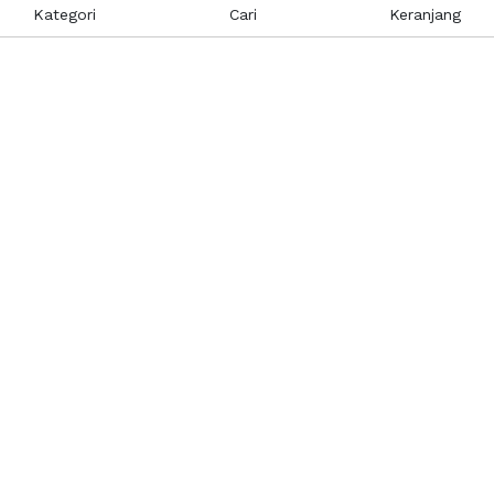
Kategori
Cari
Keranjang
Layanan Pelanggan
Kebijakan & Privasi
Pusat Bantuan
Layanan Pengaduan