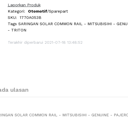
Laporkan Produk
Kategori:
Otomotif
/Sparepart
SKU:
1770A053B
Tags
SARINGAN SOLAR COMMON RAIL - MITSUBISIHI - GENU
- TRITON
Terakhir diperbarui 2021-07-18 13:48:52
ada ulasan
RINGAN SOLAR COMMON RAIL - MITSUBISIHI - GENUINE - PAJER