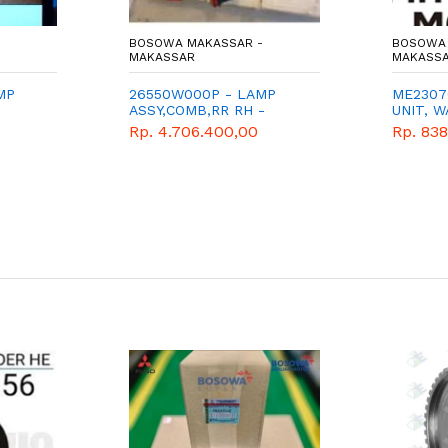
BOSOWA MAKASSAR -
BOSOWA 
MAKASSAR
MAKASS
MP
26550W000P - LAMP
ME2307
ASSY,COMB,RR RH -
UNIT, 
LAMPU STOP -
TEMPER
Rp. 4.706.400,00
Rp. 83
MITSUBISHI - GENUINE -
PAJERO SPORT