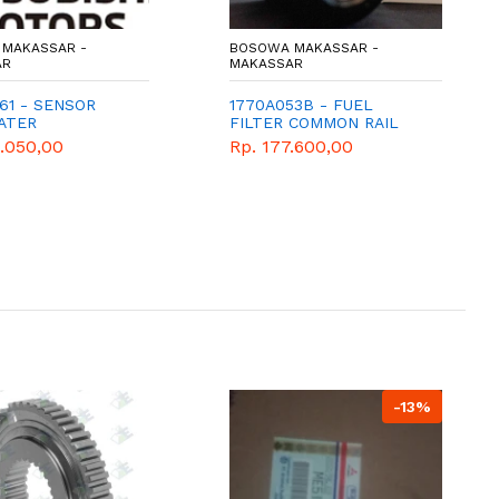
MAKASSAR -
BOSOWA MAKASSAR -
AR
MAKASSAR
61 - SENSOR
1770A053B - FUEL
WATER
FILTER COMMON RAIL
ATURE
(1770A053) - SARINGAN
8.050,00
Rp. 177.600,00
SOLAR COMMON RAIL -
MITSUBISIHI - GENUINE -
PAJERO - TRITON
-13%