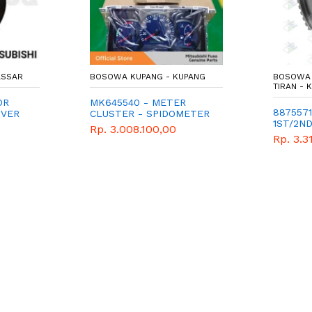
ASSAR
BOSOWA KUPANG - KUPANG
BOSOWA 
TIRAN -
OR
MK645540 - METER
8875571
OVER
CLUSTER - SPIDOMETER
1ST/2N
TURBO
Rp. 3.008.100,00
Rp. 3.3