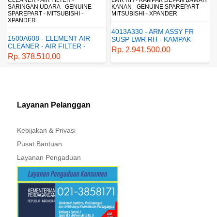
KANAN - GENUINE SPAREPART -
SHOCKBREAKER BELAKANG -
MITSUBISHI - XPANDER
GENUINE SPAREPART -
MITSUBISHI - XPANDER
4013A330 - ARM ASSY FR
4162A413 - SHOCK
SUSP LWR RH - KAMPAK
ABSORBER RR SUSP -
DEPAN BAWAH KANAN -
Rp. 2.941.500,00
SUSPENSI BELAKANG -
GENUINE SPAREPART -
Rp. 1.198.800,00
SHOCKBREAKER BELAKANG
MITSUBISHI - XPANDER
- GENUINE SPAREPART -
MITSUBISHI - XPANDER
Layanan Pelanggan
Kebijakan & Privasi
Pusat Bantuan
Layanan Pengaduan