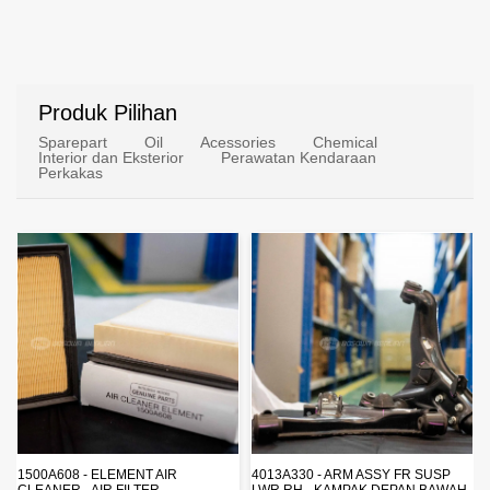
Produk Pilihan
Sparepart
Oil
Acessories
Chemical
Interior dan Eksterior
Perawatan Kendaraan
Perkakas
4013A330 - ARM ASSY FR SUSP
4162A413 - SHOCK ABSORBER RR
LWR RH - KAMPAK DEPAN BAWAH
SUSP - SUSPENSI BELAKANG -