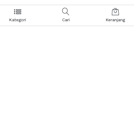
Kategori
Cari
Keranjang
Layanan Pelanggan
Kebijakan & Privasi
Pusat Bantuan
Layanan Pengaduan