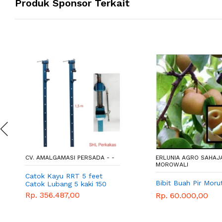
Produk Sponsor Terkait
CV. AMALGAMASI PERSADA - -
ERLUNIA AGRO SAHAJA
MOROWALI
Catok Kayu RRT 5 feet
Bibit Buah Pir Moru
Catok Lubang 5 kaki 150
cm 1,5 meter T Bar clamp
Rp. 356.487,00
Rp. 60.000,00