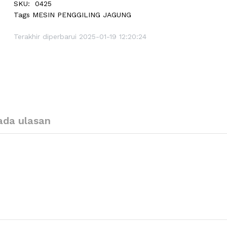
SKU:
0425
Tags
MESIN PENGGILING JAGUNG
Terakhir diperbarui 2025-01-19 12:20:24
ada ulasan