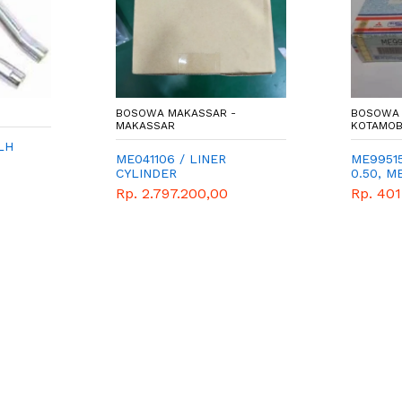
BOSOWA MAKASSAR -
BOSOWA 
MAKASSAR
KOTAMO
LH
ME041106 / LINER
ME9951
CYLINDER
0.50, M
CANTER
Rp. 2.797.200,00
Rp. 401