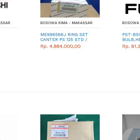
ASSAR
BOSOWA KIMA - MAKASSAR
BOSOWA 
ME996566J RING SET
PST-BS
CANTER PS 125 STD /
BULB,H
RING SEHER
Rp. 4.884.000,00
Rp. 81.