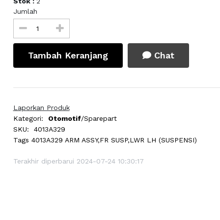
Stok :
2
Jumlah
Tambah Keranjang
Chat
Laporkan Produk
Kategori:
Otomotif
/Sparepart
SKU:
4013A329
Tags
4013A329 ARM ASSY,FR SUSP,LWR LH (SUSPENSI)
Terakhir diperbarui 2024-07-24 10:30:17