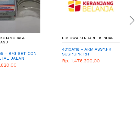
KOTAMOBAGU -
BOSOWA KENDARI - KENDARI
BAGU
4010A118 - ARM ASSY,FR
55 - B/G SET CON
SUSP,UPR RH
ETAL JALAN
Rp. 1.476.300,00
 0.50
.820,00