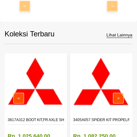
<
>
Koleksi Terbaru
Lihat Lainnya
<
>
 SHAFT - TRITON - PAJERO
3817A312 BOOT KIT,FR AXLE SHAFT,LH
3405A057 SPIDER KIT PROPELR SH
Rp. 1.025.640,00
Rp. 1.082.250,00