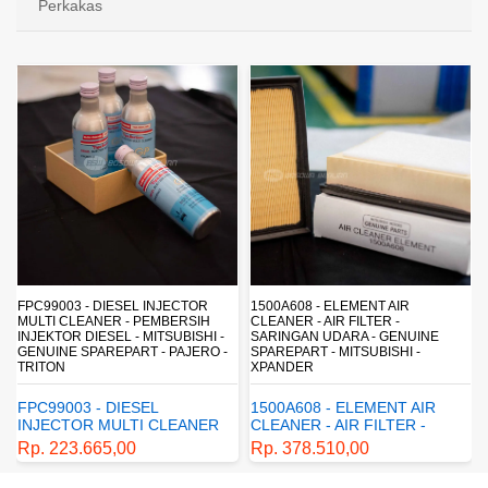
Perkakas
FPC99003 - DIESEL INJECTOR
1500A608 - ELEMENT AIR
MULTI CLEANER - PEMBERSIH
CLEANER - AIR FILTER -
INJEKTOR DIESEL - MITSUBISHI -
SARINGAN UDARA - GENUINE
-
GENUINE SPAREPART - PAJERO -
SPAREPART - MITSUBISHI -
TRITON
XPANDER
FPC99003 - DIESEL
1500A608 - ELEMENT AIR
INJECTOR MULTI CLEANER
CLEANER - AIR FILTER -
- PEMBERSIH INJEKTOR
SARINGAN UDARA -
Rp. 223.665,00
Rp. 378.510,00
DIESEL - MITSUBISHI -
GENUINE SPAREPART -
GENUINE SPAREPART -
MITSUBISHI - XPANDER