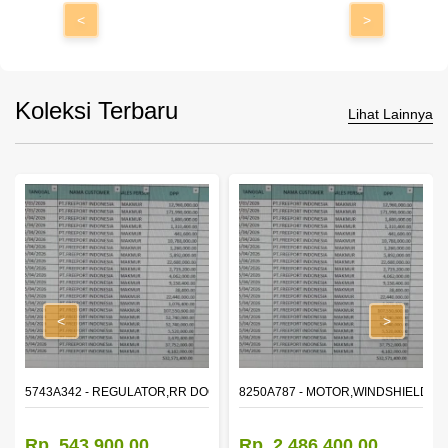
<
>
Koleksi Terbaru
Lihat Lainnya
<
>
OR WINDOW,LH
5743A342 - REGULATOR,RR DOOR WINDOW,RH
8250A787 - MOTOR,WINDSHIELD W
Rp. 543.900,00
Rp. 2.486.400,00