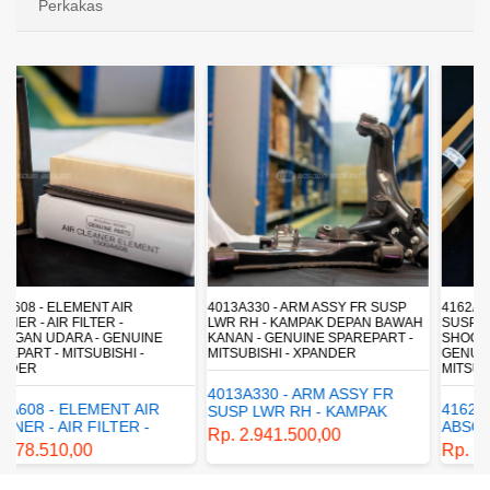
Perkakas
4013A330 - ARM ASSY FR SUSP
4162A413 - SHOCK ABSORBER RR
LWR RH - KAMPAK DEPAN BAWAH
SUSP - SUSPENSI BELAKANG -
KANAN - GENUINE SPAREPART -
SHOCKBREAKER BELAKANG -
MITSUBISHI - XPANDER
GENUINE SPAREPART -
MITSUBISHI - XPANDER
4013A330 - ARM ASSY FR
4162A413 - SHOCK
SUSP LWR RH - KAMPAK
ABSORBER RR SUSP -
DEPAN BAWAH KANAN -
Rp. 2.941.500,00
SUSPENSI BELAKANG -
GENUINE SPAREPART -
Rp. 1.198.800,00
SHOCKBREAKER BELAKANG
MITSUBISHI - XPANDER
- GENUINE SPAREPART -