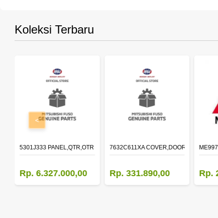
Koleksi Terbaru
<
OLDER,DOOR,LH
5301J333 PANEL,QTR,OTR LH
7632C611XA COVER,DOOR MIRROR,O
ME997
Rp. 6.327.000,00
Rp. 331.890,00
Rp. 