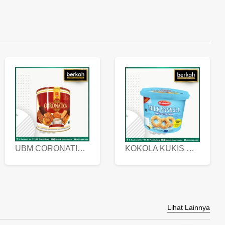
UBM CORONATION ASSORTED BISKUIT KALENG 450 GRAM
KOKOLA KUKIS HYGIENIC MILK VANILLA PACK 320 GR
Lihat Lainnya