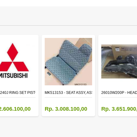
TR LH
240J RING SET PISTON STD
MK513153 - SEAT ASSY, ASSISTANT
26010W200P - HEA
2.606.100,00
Rp. 3.008.100,00
Rp. 3.651.900