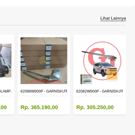
Lihat Lainnya
>
DLAMP ASSY,RH
62088W000P - GARNISH,FR BUMPER SIDE
62082W000P - GARNISH,FR BUM
M
,00
Rp. 365.190,00
Rp. 305.250,00
R