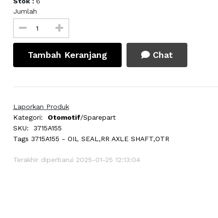
Stok :
6
Jumlah
Tambah Keranjang
Chat
Laporkan Produk
Kategori:
Otomotif
/Sparepart
SKU:
3715A155
Tags
3715A155 - OIL SEAL,RR AXLE SHAFT,OTR
Terakhir diperbarui 2025-01-25 12:13:04