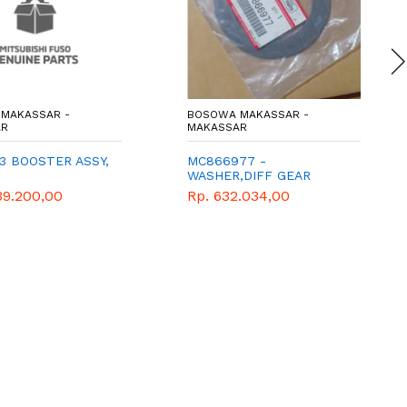
MAKASSAR -
BOSOWA MAKASSAR -
AR
MAKASSAR
3 BOOSTER ASSY,
MC866977 -
WASHER,DIFF GEAR
THRUST - GIGI BOLU-
39.200,00
Rp. 632.034,00
MITSUBISHI - GENUINE -
COLT DIESEL - PS125 -
CANTER