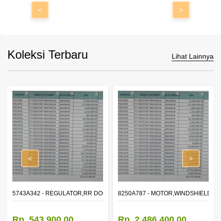
<
>
Koleksi Terbaru
Lihat Lainnya
<
>
OR WINDOW,LH
5743A342 - REGULATOR,RR DOOR WINDOW,RH
8250A787 - MOTOR,WINDSHIELD W
Rp. 543.900,00
Rp. 2.486.400,00