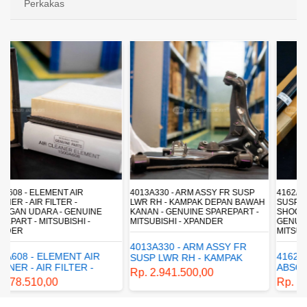
Perkakas
4013A330 - ARM ASSY FR SUSP
4162A413 - SHOCK ABSORBER RR
LWR RH - KAMPAK DEPAN BAWAH
SUSP - SUSPENSI BELAKANG -
KANAN - GENUINE SPAREPART -
SHOCKBREAKER BELAKANG -
MITSUBISHI - XPANDER
GENUINE SPAREPART -
MITSUBISHI - XPANDER
4013A330 - ARM ASSY FR
4162A413 - SHOCK
SUSP LWR RH - KAMPAK
ABSORBER RR SUSP -
DEPAN BAWAH KANAN -
Rp. 2.941.500,00
SUSPENSI BELAKANG -
GENUINE SPAREPART -
Rp. 1.198.800,00
SHOCKBREAKER BELAKANG
MITSUBISHI - XPANDER
- GENUINE SPAREPART -